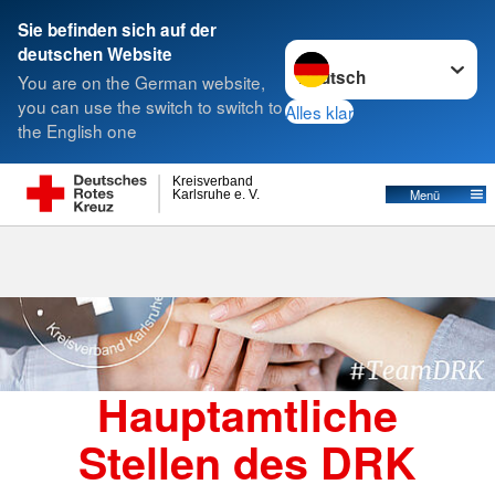
Sie befinden sich auf der
Sprache wechseln zu
deutschen Website
Suche
You are on the German website,
you can use the switch to switch to
Alles klar
the English one
Kreisverband
Menü
Karlsruhe e. V.
Hauptamtliche
Stellen des DRK