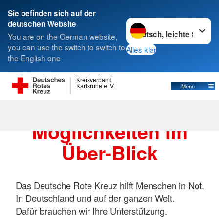
Sie befinden sich auf der
Sprache wechseln zu
deutschen Website
Suche
You are on the German website,
you can use the switch to switch to
Alles klar
the English one
Kreisverband
Menü
Karlsruhe e. V.
Alle Spenden-
Möglichkeiten im
Über-Blick
Das Deutsche Rote Kreuz hilft Menschen in Not.
In Deutschland und auf der ganzen Welt.
Dafür brauchen wir Ihre Unterstützung.