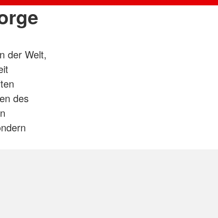
orge
n der Welt,
it
ften
ten des
en
ondern