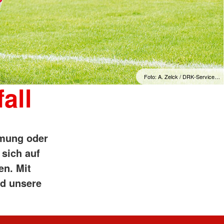
Foto: A. Zelck / DRK-Service…
all
mung oder
sich auf
en. Mit
nd unsere