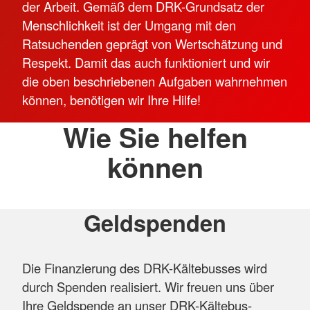
der Arbeit. Gemäß dem DRK-Grundsatz der
Menschlichkeit ist der Umgang mit den
Ratsuchenden geprägt von Wertschätzung und
Respekt. Damit das auch funktioniert und wir
die oben beschriebenen Aufgaben wahrnehmen
können, benötigen wir Ihre Hilfe!
Wie Sie helfen
können
Geldspenden
Die Finanzierung des DRK-Kältebusses wird
durch Spenden realisiert. Wir freuen uns über
Ihre Geldspende an unser DRK-Kältebus-