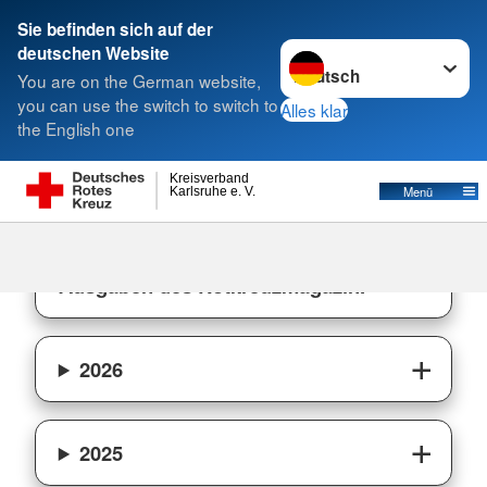
Sie befinden sich auf der
Sprache wechseln zu
deutschen Website
Suche
You are on the German website,
you can use the switch to switch to
Alles klar
the English one
Ausgaben
Kreisverband
Menü
Karlsruhe e. V.
Hier finden Sie die aktuellen
Ausgaben des Rotkreuzmagazin.
2026
2025