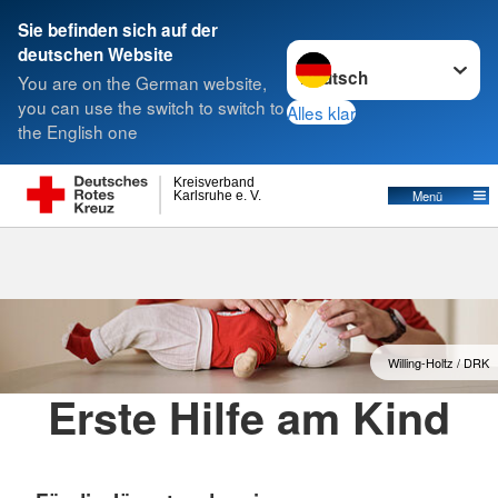
Sie befinden sich auf der
Sprache wechseln zu
deutschen Website
Suche
You are on the German website,
you can use the switch to switch to
Alles klar
the English one
Erste Hilfe am Kind
Kreisverband
Menü
Karlsruhe e. V.
Willing-Holtz / DRK
Erste Hilfe am Kind