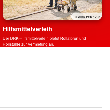
© Willing-Holtz / DRK
Hilfsmittelverleih
Der DRK-Hilfsmittelverleih bietet Rollatoren und
Rollstühle zur Vermietung an.