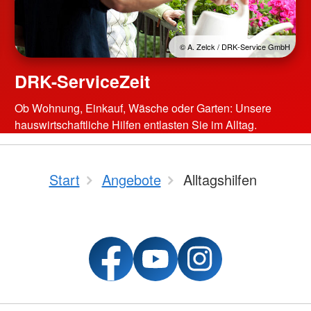
© A. Zelck / DRK-Service GmbH
DRK-ServiceZeit
Ob Wohnung, Einkauf, Wäsche oder Garten: Unsere
hauswirtschaftliche Hilfen entlasten Sie im Alltag.
Start
Angebote
Alltagshilfen