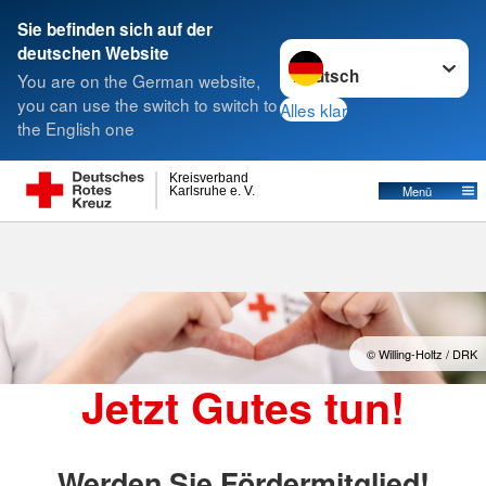
Sie befinden sich auf der
Sprache wechseln zu
deutschen Website
Suche
You are on the German website,
you can use the switch to switch to
Alles klar
the English one
Kreisverband
Menü
Karlsruhe e. V.
© Willing-Holtz / DRK
Jetzt Gutes tun!
Werden Sie Fördermitglied!