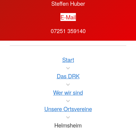
Steffen Huber
E-Mail
07251 359140
Start
Das DRK
Wer wir sind
Unsere Ortsvereine
Helmsheim