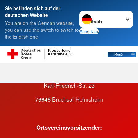
Sie befinden sich auf der
Sprache wechseln zu
deutschen Website
Suche
You are on the German website,
you can use the switch to switch to
Alles klar
the English one
Kreisverband
Menü
Karlsruhe e. V.
DRK OV Helmsheim
Karl-Friedrich-Str. 23
76646 Bruchsal-Helmsheim
Ortsvereinsvorsitzender: